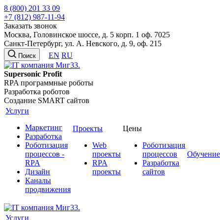
8 (800) 201 33 09
+7 (812) 987-11-94
Заказать звонок
Москва, Головинское шоссе, д. 5 корп. 1 оф. 7025
Санкт-Петербург, ул. А. Невского, д. 9, оф. 215
EN
RU
Поиск
Supersonic Profit
RPA программные роботы
Разработка роботов
Создание SMART сайтов
Услуги
Маркетинг
Проекты
Цены
Разработка
Роботизация
Web
Роботизация
процессов -
проекты
процессов
Обучение
RPA
RPA
Разработка
Дизайн
проекты
сайтов
Каналы
продвижения
Услуги