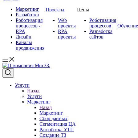
Маркетинг
Проекты
Цены
Разработка
Роботизация
Web
Роботизация
процессов -
проекты
процессов
Обучение
RPA
RPA
Разработка
Дизайн
проекты
сайтов
Каналы
продвижения
Услуги
Назад
Услуги
Маркетинг
Назад
Маркетинг
Сбор данных
Сегментация ЦА
Разработка УТП
Создание ТЗ