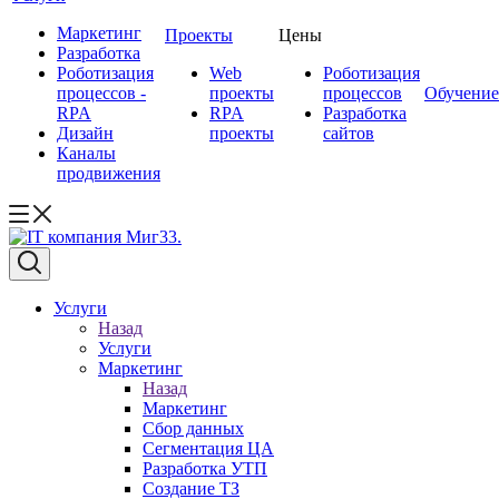
Маркетинг
Проекты
Цены
Разработка
Роботизация
Web
Роботизация
процессов -
проекты
процессов
Обучение
RPA
RPA
Разработка
Дизайн
проекты
сайтов
Каналы
продвижения
Услуги
Назад
Услуги
Маркетинг
Назад
Маркетинг
Сбор данных
Сегментация ЦА
Разработка УТП
Создание ТЗ