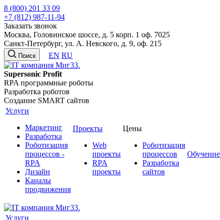
8 (800) 201 33 09
+7 (812) 987-11-94
Заказать звонок
Москва, Головинское шоссе, д. 5 корп. 1 оф. 7025
Санкт-Петербург, ул. А. Невского, д. 9, оф. 215
EN
RU
Поиск
Supersonic Profit
RPA программные роботы
Разработка роботов
Создание SMART сайтов
Услуги
Маркетинг
Проекты
Цены
Разработка
Роботизация
Web
Роботизация
процессов -
проекты
процессов
Обучение
RPA
RPA
Разработка
Дизайн
проекты
сайтов
Каналы
продвижения
Услуги